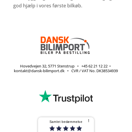
god hjælp i vores første bilkøb.
Hovedvejen 32, 5771 Stenstrup
•
+45 62 21 12 22
•
kontakt@dansk-bilimport.dk
• CVR / VAT No. DK38534939
⠇
Samlet bedømmelse