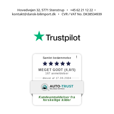
Hovedvejen 32, 5771 Stenstrup
•
+45 62 21 12 22
•
kontakt@dansk-bilimport.dk
• CVR / VAT No. DK38534939
⠇
Samlet bedømmelse
MEGET GODT (4,8/5)
167
anmeldelser
drevet af 17.06.2024
Fortsæt med at læse
Kundeanmeldelser fra
forskellige kilder