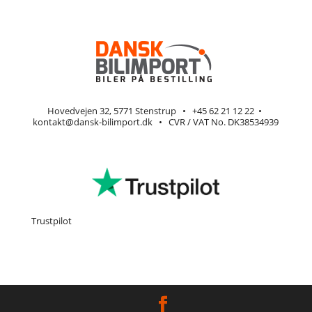
Hovedvejen 32, 5771 Stenstrup
•
+45 62 21 12 22
•
kontakt@dansk-bilimport.dk
• CVR / VAT No. DK38534939
Trustpilot