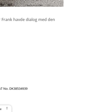
or Frank havde dialog med den
T No. DK38534939
⠇
se