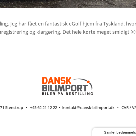
ing. Jeg har fået en fantastisk eGolf hjem fra Tyskland, hv
mregistrering og klargøring. Det hele kørte meget smidigt 🙂
71 Stenstrup
•
+45 62 21 12 22
•
kontakt@dansk-bilimport.dk
• CVR / VA
Samlet bedømmel