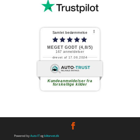
⠇
Samlet bedømmelse
MEGET GODT (4,8/5)
167
anmeldelser
drevet af 17.06.2024
Fortsæt med at læse
Kundeanmeldelser fra
forskellige kilder
Powered by
Auto IT
og
biltorvet.dk