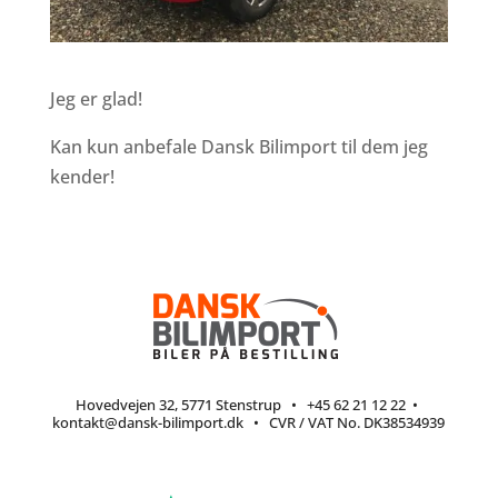
Jeg er glad!
Kan kun anbefale Dansk Bilimport til dem jeg
kender!
Hovedvejen 32, 5771 Stenstrup
•
+45 62 21 12 22
•
kontakt@dansk-bilimport.dk
• CVR / VAT No. DK38534939