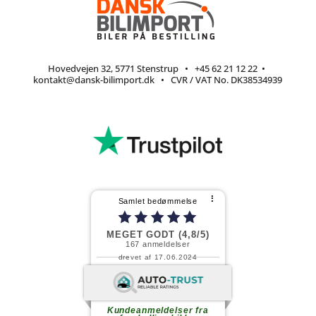
Hovedvejen 32, 5771 Stenstrup
•
+45 62 21 12 22
•
kontakt@dansk-bilimport.dk
• CVR / VAT No. DK38534939
⠇
Samlet bedømmelse
MEGET GODT (4,8/5)
167
anmeldelser
drevet af 17.06.2024
Fortsæt med at læse
Kundeanmeldelser fra