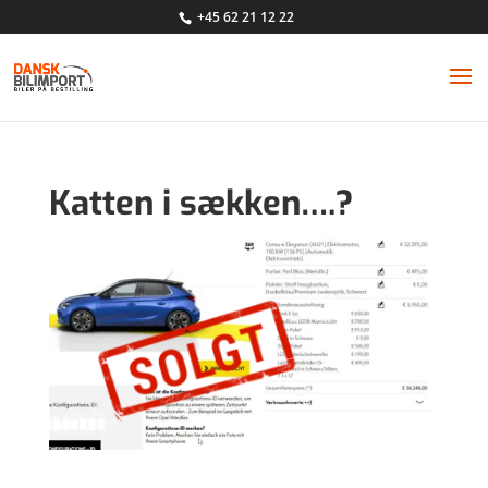
+45 62 21 12 22
Katten i sækken….?