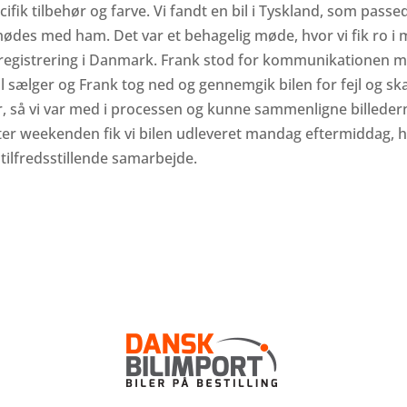
ecifik tilbehør og farve. Vi fandt en bil i Tyskland, som pass
 mødes med ham. Det var et behagelig møde, hvor vi fik ro 
registrering i Danmark. Frank stod for kommunikationen me
l sælger og Frank tog ned og gennemgik bilen for fejl og sk
r, så vi var med i processen og kunne sammenligne billede
er weekenden fik vi bilen udleveret mandag eftermiddag, hv
 tilfredsstillende samarbejde.