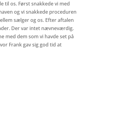
ede til os. Først snakkede vi med
i maven og vi snakkede proceduren
llem sælger og os. Efter aftalen
ader. Der var intet nævneværdig.
rne med dem som vi havde set på
or Frank gav sig god tid at