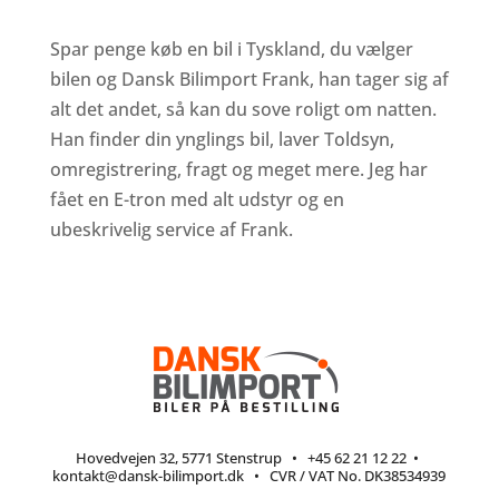
Spar penge køb en bil i Tyskland, du vælger
bilen og Dansk Bilimport Frank, han tager sig af
alt det andet, så kan du sove roligt om natten.
Han finder din ynglings bil, laver Toldsyn,
omregistrering, fragt og meget mere. Jeg har
fået en E-tron med alt udstyr og en
ubeskrivelig service af Frank.
Hovedvejen 32, 5771 Stenstrup
•
+45 62 21 12 22
•
kontakt@dansk-bilimport.dk
• CVR / VAT No. DK38534939