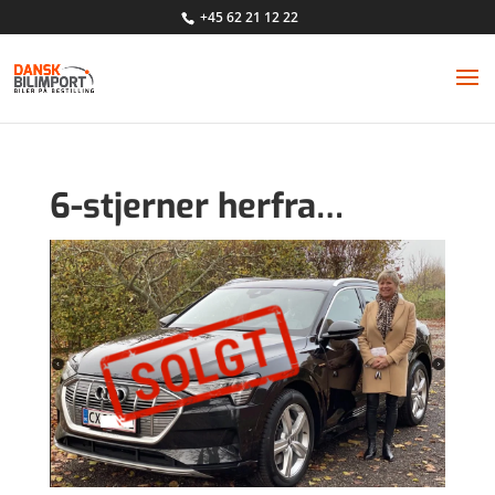
+45 62 21 12 22
6-stjerner herfra…